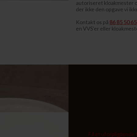
autoriseret kloakmester o
der ikke den opgave vi ik
Kontakt os på
86 85 50 65
en VVS'er eller kloakmest
Få et uforpligtende 