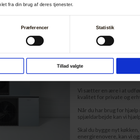
et fra din brug af deres tjenester.
Præferencer
Statistik
LINK:
SKAT: Håndværker
Har du brug for professi
Tillad valgte
Sejling Smedje er en af de
grundige
VVS virksomhede
Vi sætter en ære i at udfø
kvalitet for private og er
Når du har brug for hjælp m
spjældarbejde kan vi hjælp
Skal du bygge nyt køkken,
energirenovere, kan vi og