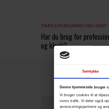
TRÆK DIN REGNING FRA I SKAT
Har du brug for professio
og kloak?
Samtykke
Denne hjemmeside bruger c
Vi bruger cookies til at tilpas
vores trafik. Vi deler også 
annonceringspartnere og anal