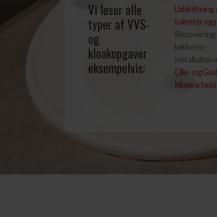
Vi løser alle
Udskiftning 
typer af VVS-
toiletter o
Renovering 
og
køkkener
kloakopgaver
Installation
eksempelvis:
Olie- og Gas
Kloakarbejd