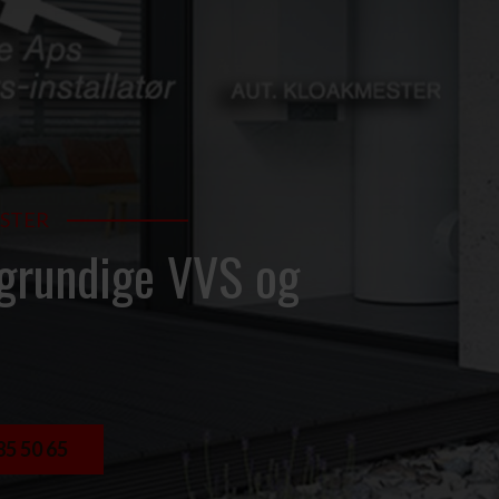
ESTER
n grundige VVS og
85 50 65