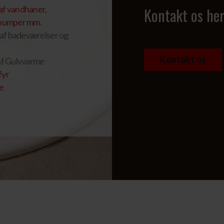
af vandhaner,
Kontakt os he
g pumper mm.
af badeværelser og
Kontakt os
 af Gulvvarme
fyr
e