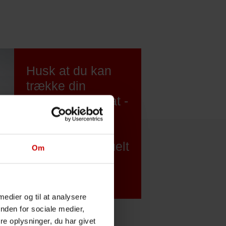
Husk at du kan
trække din
regning fra i skat -
også med
tilbagevirkende
kraft. Se eventuelt
Om
mere i linket
nedenfor
 medier og til at analysere
nden for sociale medier,
e oplysninger, du har givet