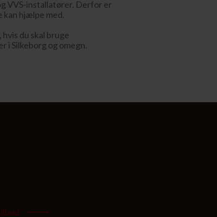
g VVS-installatører. Derfor er
ke kan hjælpe med.
, hvis du skal bruge
er i Silkeborg og omegn.
tilbud