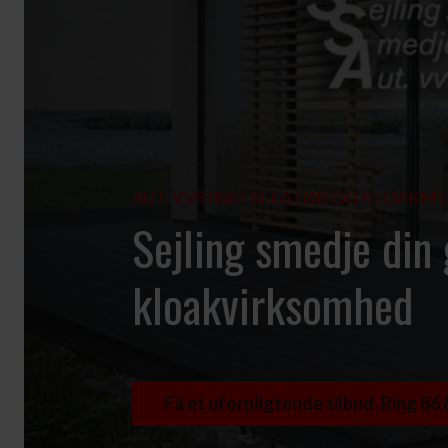
AUT. VVS INSTALLATØR OG KLOAKM
Sejling smedje ‎di
kloakvirksomhed
Få et uforpligtende tilbud. Ring 86 