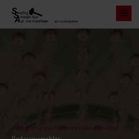
Vi fører et stort udvalg med fokus på kvalitet
Baderumsmøbler