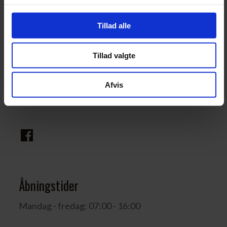
Tillad alle
Vores adresse
Tillad valgte
Sejling Smedje ApS
Lemmingvej 1B
Afvis
8600 Silkeborg
Åbningstider
Mandag - fredag: 07:00 - 16:00