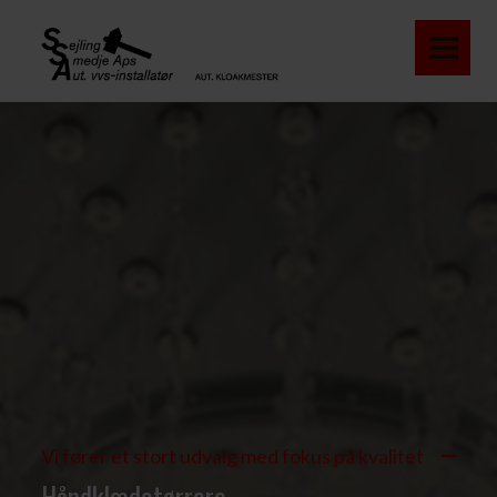
Vi fører et stort udvalg med fokus på kvalitet
Håndklædetørrere