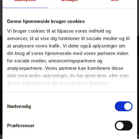
professionel samarbejdspartner.
Denne hjemmeside bruger cookies
Vi bruger cookies til at tilpasse vores indhold og
annoncer, til at vise dig funktioner til sociale medier og til
at analysere vores trafik. Vi deler også oplysninger om
din brug af vores hjemmeside med vores partnere inden
for sociale medier, annonceringspartnere og
Få et uforpligtende tilbud
analysepartnere. Vores partnere kan kombinere disse
data med andre oplysninger, du har givet dem, eller som
de har indsamlet fra din brug af deres tjenester.
Kontakt os
Samtykkevalg
Nødvendig
Præferencer